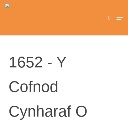
Skip
to
search
Men
main
content
1652 -
Y
Cofnod
Cynharaf O