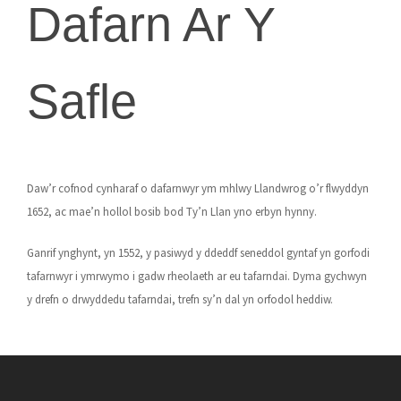
Dafarn Ar Y
Safle
Daw’r cofnod cynharaf o dafarnwyr ym mhlwy Llandwrog o’r flwyddyn
1652, ac mae’n hollol bosib bod Ty’n Llan yno erbyn hynny.
Ganrif ynghynt, yn 1552, y pasiwyd y ddeddf seneddol gyntaf yn gorfodi
tafarnwyr i ymrwymo i gadw rheolaeth ar eu tafarndai. Dyma gychwyn
y drefn o drwyddedu tafarndai, trefn sy’n dal yn orfodol heddiw.