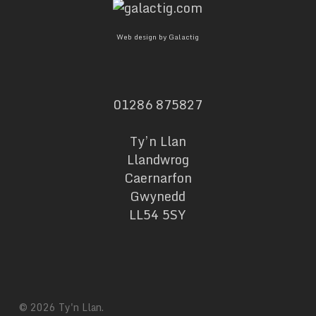
Web design by Galactig
01286 875827
Ty’n Llan
Llandwrog
Caernarfon
Gwynedd
LL54 5SY
© 2026 Ty'n Llan.